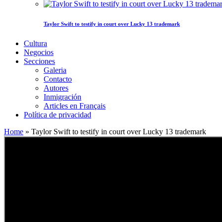
Taylor Swift to testify in court over Lucky 13 trademark
Cultura
Negocios
Secciones
Galeria
Contacto
Autores
Inmigración
Articles en Français
Política de privacidad
Home
»
Taylor Swift to testify in court over Lucky 13 trademark