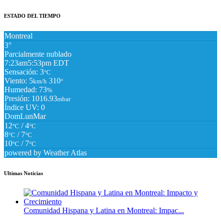
ESTADO DEL TIEMPO
Montreal
3°
Parcialmente nublado
7:23am
5:53pm EDT
Sensación: 3
°C
Viento: 5
310
km/h
°
Humedad: 73
%
Presión: 1016.93
mbar
Índice UV: 0
Dom
Lun
Mar
12
/ 4
°C
°C
8
/ 7
°C
°C
10
/ 7
°C
°C
powered by
Weather Atlas
Ultimas Noticias
Comunidad Hispana y Latina en Montreal: Impac...