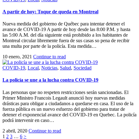
A partir de hoy: Toque de queda en Montreal
Nueva medida del gobierno de Québec para intentar detener el
avance de COVID-19 A partir de hoy desde las 8:00 P.M. y hasta
las 5:00 A.M. del día siguiente está prohibido a los habitantes de
Montreal circular libremente fuera de sus casas so pena de recibir
una multa por parte de la policía. Esta medida…
10 enero, 2021
Continue to read
COVID-19
,
Local
,
Noticias
,
Salud
,
Sociedad
La policía se une a la lucha contra COVID-19
Las personas que no respeten restricciones serán sancionadas. El
Primer Ministro Francois Legault anunció hoy nuevas medidas
drásticas para obligar a ciudadanos a quedarse en casa. El uso de la
fuerza pública es un nuevo esfuerzo del gobierno para tratar de
detener el exponencial avance del COVID-19 en Quebec. La policía
podrá intervenir en caso…
2 abril, 2020
Continue to read
1
2
3
…
6
>