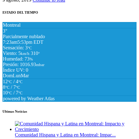
ESTADO DEL TIEMPO
Montreal
3°
Parcialmente nublado
7:23am
5:53pm EDT
Sensación: 3
°C
Viento: 5
310
km/h
°
Humedad: 73
%
Presión: 1016.93
mbar
Índice UV: 0
Dom
Lun
Mar
12
/ 4
°C
°C
8
/ 7
°C
°C
10
/ 7
°C
°C
powered by
Weather Atlas
Ultimas Noticias
Comunidad Hispana y Latina en Montreal: Impac...